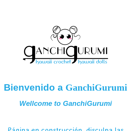
Bienvenido a
GanchiGurumi
Wellcome to GanchiGurumi
Página en construcción, disculpa las